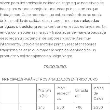
sirven para determinar la calidad del trigo y que nos sirven de
base para conocer mejor las materias primas con las que
trabajamos. Cabe recordar que estos parámetros no son la
única medida de calidad de un cereal, muchas
variedades
antiguas o tradicionales
no «entran» en estos estándares. Sin
embargo, en buenas manos y trabajadas de manera pausada
despliegan un potencial de sabores y nutrientes muy
interesante. Estudiar la materia prima y rescatar saberes
tradicionales es lo que marca la seña de identidad de un
producto y así trabajamos en Spiga Negra.
TRIGO DURO:
PRINCIPALES PARÁMETROS ANALIZADOS EN TRIGO DURO
Peso
Índice
Proteín
Vitrosid
específi
de
a (%)
ad
co
Caída
1
≥ 13
≥ 80
> 80
≥ 250