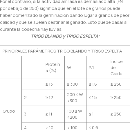
Por el contrario, si la actividad amilasa es demasiado alta (FN
por debajo de 250) significa que en el lote de granos puede
haber comenzado la germinación dando lugar a granos de peor
calidad y que se suelen destinar al ganado. Esto puede pasar si
durante la cosecha hay lluvias.
TRIGO BLANDO y TRIGO ESPELTA:
PRINCIPALES PARÁMETROS TRIGO BLANDO Y TRIGO ESPELTA
Índice
Proteín
W
P/L
de
a (%)
Caída
1
≥ 13
≥ 300
≤ 1.8
≥ 250
200 ≤ W
2
≥ 12
≤ 1.5
≥ 250
<300
Grupo
100 ≤ W
3
≥ 11
≤ 1
≥ 250
<200
4
> 10
< 100
≤ 0.6