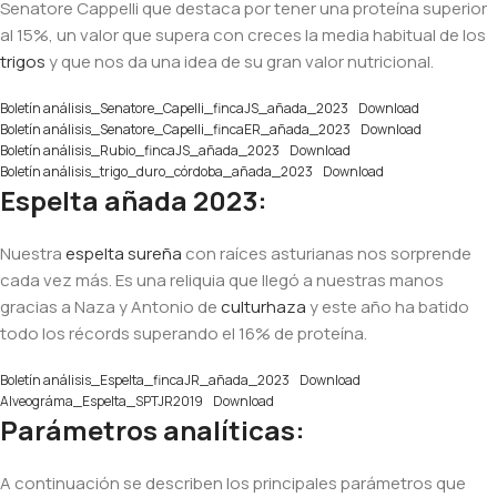
Senatore Cappelli que destaca por tener una proteína superior
al 15%, un valor que supera con creces la media habitual de los
trigos
y que nos da una idea de su gran valor nutricional.
Boletín análisis_Senatore_Capelli_fincaJS_añada_2023
Download
Boletín análisis_Senatore_Capelli_fincaER_añada_2023
Download
Boletín análisis_Rubio_fincaJS_añada_2023
Download
Boletín análisis_trigo_duro_córdoba_añada_2023
Download
Espelta añada 2023:
Nuestra
espelta sureña
con raíces asturianas nos sorprende
cada vez más. Es una reliquia que llegó a nuestras manos
gracias a Naza y Antonio de
culturhaza
y este año ha batido
todo los récords superando el 16% de proteína.
Boletín análisis_Espelta_fincaJR_añada_2023
Download
Alveográma_Espelta_SPTJR2019
Download
Parámetros analíticas:
A continuación se describen los principales parámetros que