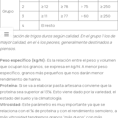
2
≥ 12
≥ 78
> 75
≥ 250
Grupo
3
≥ 11
≥ 77
> 60
≥ 250
4
El resto
Clasificación de trigos duros según calidad. En el grupo 1 los de
mayor calidad, en el 4 los peores, generalmente destinados a
piensos.
Peso específico (kg/hl):
Es la relación entre el peso y volumen
que ocupan los granos, se expresa en kg/hl. A menor peso
específico, granos más pequeños que nos darán menor
rendimiento de harina.
Proteína:
Si se va a elaborar pasta artesana conviene que la
proteína sea superior al 13%. Esto viene dado por la variedad, el
estado del suelo y la climatología.
Vitrosidad:
Este parámetro es muy importante ya que se
relaciona con el % de proteína y con el rendimiento semolero, a
más vitrosidad tendremos granos “más duros” con más