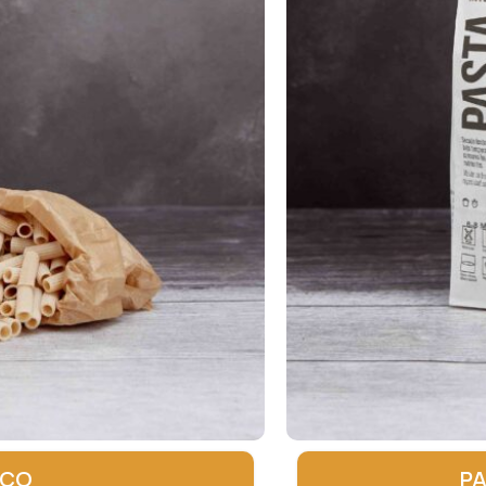
ECO
PA