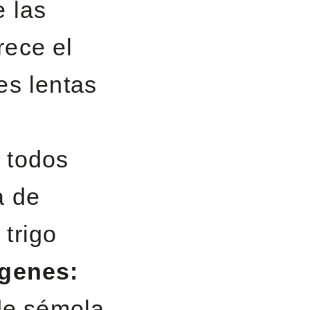
e las
rece el
es lentas
.
 todos
 de
trigo
ígenes:
 de sémola