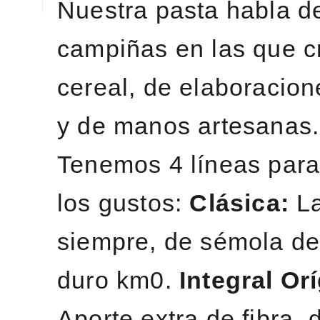
Nuestra pasta habla d
campiñas en las que c
cereal, de elaboracion
y de manos artesanas
Tenemos 4 líneas para
los gustos:
Clásica:
La
siempre, de sémola de 
duro km0.
Integral Or
Aporte extra de fibra,