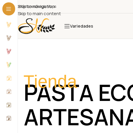
Skip to navigation
Contáctanos
Google Maps
Skip to main content
Variedades
Tienda
PASTA EC
ARTESAN