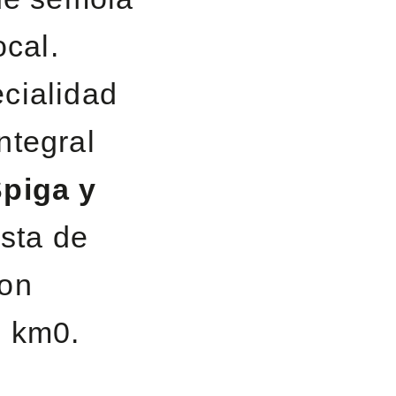
ocal.
ecialidad
ntegral
piga y
sta de
con
s km0.