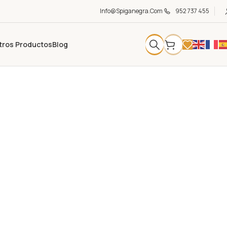
Info@spiganegra.com
952 737 455
tros Productos
Blog