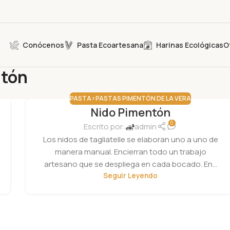
Conócenos
Pasta Ecoartesana
Harinas Ecológicas
O
ntón
PASTA>PASTAS PIMENTÓN DE LA VERA
Nido Pimentón
0
Escrito por:
admin
Los nidos de tagliatelle se elaboran uno a uno de
manera manual. Encierran todo un trabajo
artesano que se despliega en cada bocado. En...
Seguir Leyendo