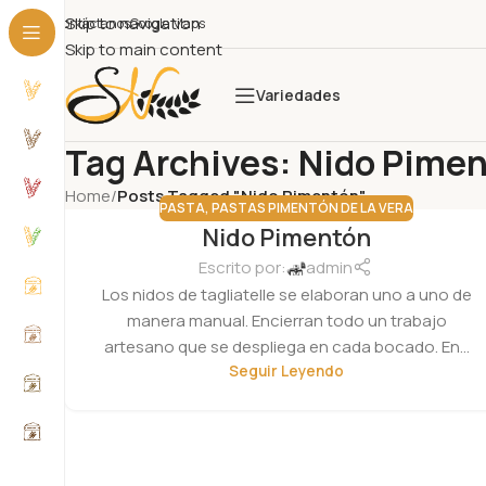
Skip to navigation
Contáctanos
Google Maps
Skip to main content
Variedades
Tag Archives: Nido Pime
Home
/
Posts Tagged "Nido Pimentón"
PASTA
,
PASTAS PIMENTÓN DE LA VERA
Nido Pimentón
19
NOV
Escrito por:
admin
Los nidos de tagliatelle se elaboran uno a uno de
manera manual. Encierran todo un trabajo
artesano que se despliega en cada bocado. En...
Seguir Leyendo