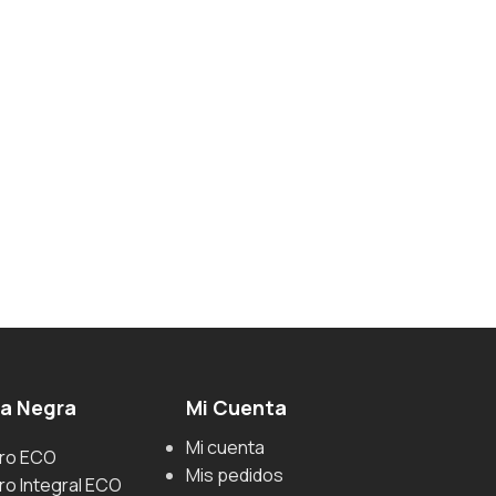
ga Negra
Mi Cuenta
Mi cuenta
uro ECO
Mis pedidos
ro Integral ECO