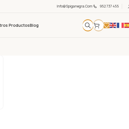
Info@spiganegra.com
952 737 455
tros Productos
Blog