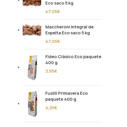
Eco saco 5 kg
47,05
€
Maccheroni Integral de
Espelta Eco saco 5 kg
47,05
€
Fideo Clásico Eco paquete
400 g
2,95
€
Fusilli Primavera Eco
paquete 400 g
4,25
€