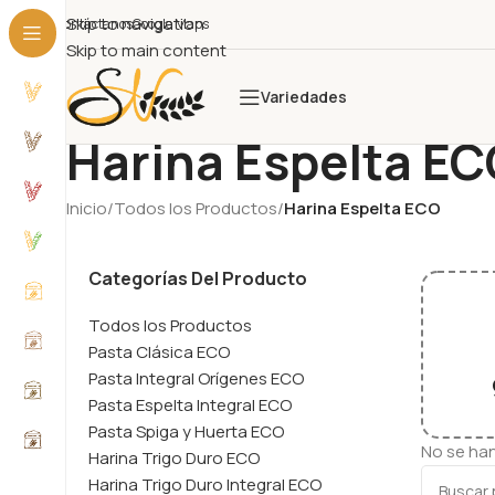
Skip to navigation
Contáctanos
Google Maps
Skip to main content
Variedades
Harina Espelta E
Inicio
/
Todos los Productos
/
Harina Espelta ECO
Categorías Del Producto
Todos los Productos
Pasta Clásica ECO
Pasta Integral Orígenes ECO
Pasta Espelta Integral ECO
Pasta Spiga y Huerta ECO
No se ha
Harina Trigo Duro ECO
Harina Trigo Duro Integral ECO