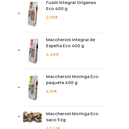
Fusilli Integral Orígenes
Eco 400 g
2,95
€
Maccheroni Integral de
Espelta Eco 400 g
4,46
€
Maccheroni Moringa Eco
paquete 400 g
4,10
€
Maccheroni Moringa Eco
saco 5 kg
42,41
€