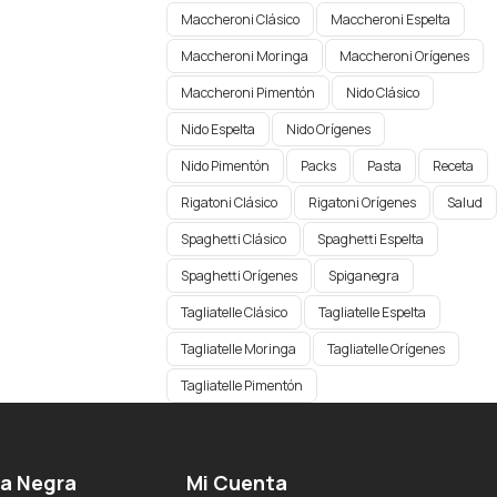
Maccheroni Clásico
Maccheroni Espelta
Maccheroni Moringa
Maccheroni Orígenes​
Maccheroni Pimentón
Nido Clásico
Nido Espelta
Nido Orígenes
Nido Pimentón
Packs
Pasta
Receta
Rigatoni Clásico
Rigatoni Orígenes
Salud
Spaghetti Clásico
Spaghetti Espelta
Spaghetti Orígenes​
Spiganegra
Tagliatelle Clásico
Tagliatelle Espelta
Tagliatelle Moringa
Tagliatelle Orígenes
Tagliatelle Pimentón
ga Negra
Mi Cuenta