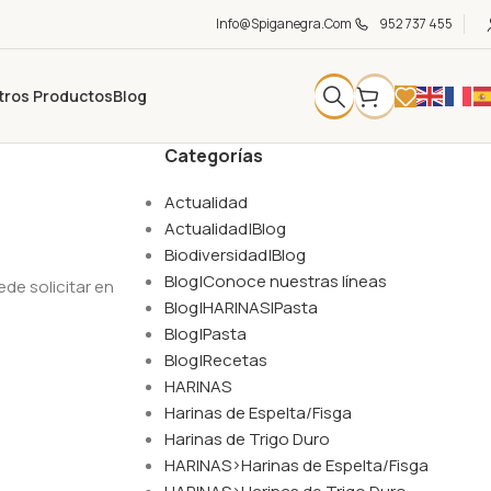
Info@spiganegra.com
952 737 455
tros Productos
Blog
Categorías
Actualidad
Actualidad|Blog
Biodiversidad|Blog
Blog|Conoce nuestras líneas
de solicitar en
Blog|HARINAS|Pasta
Blog|Pasta
Blog|Recetas
HARINAS
Harinas de Espelta/Fisga
Harinas de Trigo Duro
HARINAS>Harinas de Espelta/Fisga