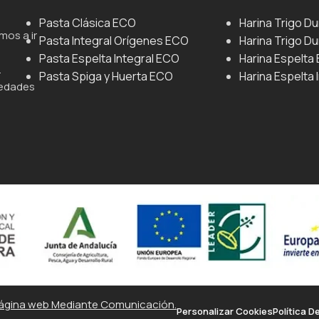
Pasta Clásica ECO
Harina Trigo D
mos a ir
Pasta Integral Orígenes ECO
Harina Trigo Du
Pasta Espelta Integral ECO
Harina Espelta
.
Pasta Spiga y Huerta ECO
Harina Espelta 
iedades
ágina web Mediante Comunicación.
Personalizar Cookies
Política D