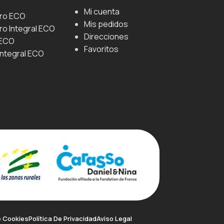
Mi cuenta
uro ECO
Mis pedidos
ro Integral ECO
Direcciones
 ECO
Favoritos
Integral ECO
e Cookies
Política De Privacidad
Aviso Legal