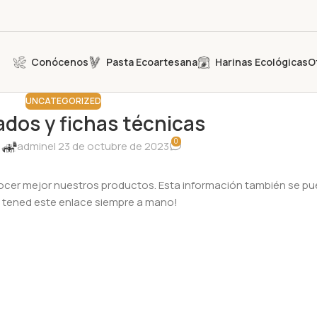
Conócenos
Pasta Ecoartesana
Harinas Ecológicas
O
UNCATEGORIZED
ados y fichas técnicas
0
:
admin
el 23 de octubre de 2023
ocer mejor nuestros productos. Esta información también se pue
ue tened este enlace siempre a mano!