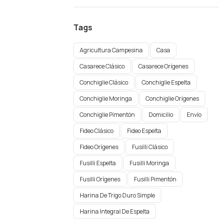
Tags
Agricultura Campesina
Casa
Casarece Clásico
Casarece Orígenes
Conchiglie Clásico
Conchiglie Espelta
Conchiglie Moringa
Conchiglie Orígenes​
Conchiglie Pimentón
Domicilio
Envío
Fideo Clásico
Fideo Espelta
Fideo Orígenes
Fusilli Clásico
Fusilli Espelta
Fusilli Moringa
Fusilli Orígenes​
Fusilli Pimentón
Harina De Trigo Duro Simple
Harina Integral De Espelta