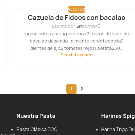
RECETAS
Cazuela de Fideos con bacalao
Escrito por:
admin
Ingredientes para 4 personas 3 trozos de lomo de
bacalao desalado1 pimiento verde1 cebolla3
dientes de ajo2 tomates rojos1 patata250...
Seguir Leyendo
1
2
Nuestra Pasta
Harinas Spi
Pasta Clásica ECO
Harina Trigo D
mos a ir