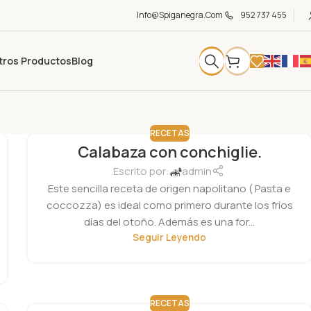
Info@spiganegra.com
952 737 455
tros Productos
Blog
RECETAS
Calabaza con conchiglie.
Escrito por:
admin
Este sencilla receta de origen napolitano ( Pasta e
coccozza) es ideal como primero durante los fríos
días del otoño. Además es una for...
Seguir Leyendo
RECETAS