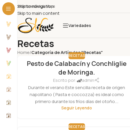
Skip to navigation
Contáctanos
Google Maps
Skip to main content
Variedades
Recetas
Home
/
Categoría de Artículos "Recetas"
RECETAS
Pesto de Calabacín y Conchliglie
de Moringa.
Escrito por:
admin
Durante el verano Este sencilla receta de origen
napolitano ( Pasta e coccozza) es ideal como
primero durante los fríos días del otoño....
Seguir Leyendo
RECETAS