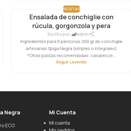
RECETAS
Ensalada de conchiglie con
rúcula, gorgonzola y pera
Escrito por:
admin
Ingredientes para 5 personas 200 gr de conchiglie
artesanas Spiga Negra (simples o integrales)
*Otras pastas recomendadas: casarecce...
Seguir Leyendo
ga Negra
Mi Cuenta
Mi cuenta
uro ECO
Mis pedidos