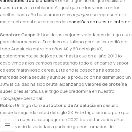
variedades tradicionales
y otros trigos duros que equilibran
nuestra mezcla o «blend». Al igual que en los vinos o en los
aceites cada año buscamos un
«coupage»
que represente lo
mejor del cereal que crece en las
campiñas de nuestro entorno.
Senatore Cappelli
: Una de las mejores variedades de trigo duro
para elaborar pasta. Su origen es Italiano pero se extendió por
todo Andalucía entre los años 40 y 60 del siglo XX,
posteriormente se dejó de usar hasta que en el año 2019 lo
devolvimos a los campos rescatando todo el encanto y sabor
de este maravilloso cereal. Este año la cosecha ha estado
marcada por la sequía y aunque la producción ha disminuido un
30% la calidad ha sido brutal alcanzando
valores de proteína
superiores al 15%.
Es el trigo que predomina en nuestro
«coupage»
personal.
Rubio
: Un trigo duro
autóctono de Andalucía
en desuso
desde la segunda mitad del siglo XX. Este trigo se incorporó por
primera a nuestro «coupage» en 2022 tras estar varios años
recuperando la variedad a partir de granos tomados de