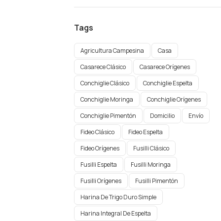
Tags
Agricultura Campesina
Casa
Casarece Clásico
Casarece Orígenes
Conchiglie Clásico
Conchiglie Espelta
Conchiglie Moringa
Conchiglie Orígenes​
Conchiglie Pimentón
Domicilio
Envío
Fideo Clásico
Fideo Espelta
Fideo Orígenes
Fusilli Clásico
Fusilli Espelta
Fusilli Moringa
Fusilli Orígenes​
Fusilli Pimentón
Harina De Trigo Duro Simple
Harina Integral De Espelta