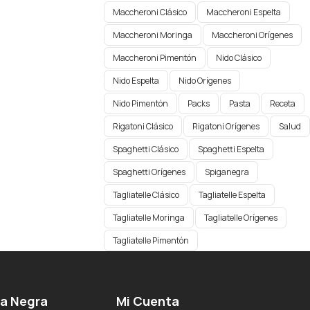
Maccheroni Clásico
Maccheroni Espelta
Maccheroni Moringa
Maccheroni Orígenes​
Maccheroni Pimentón
Nido Clásico
Nido Espelta
Nido Orígenes
Nido Pimentón
Packs
Pasta
Receta
Rigatoni Clásico
Rigatoni Orígenes
Salud
Spaghetti Clásico
Spaghetti Espelta
Spaghetti Orígenes​
Spiganegra
Tagliatelle Clásico
Tagliatelle Espelta
Tagliatelle Moringa
Tagliatelle Orígenes
Tagliatelle Pimentón
ga Negra
Mi Cuenta