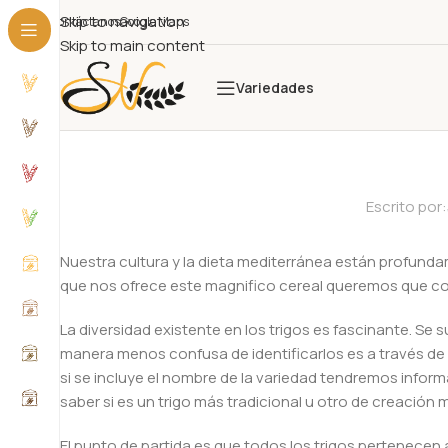
Skip to navigation
Contáctanos
Google Maps
Skip to main content
Variedades
Escrito por:
Nuestra cultura y la dieta mediterránea están profundame
que nos ofrece este magnifico cereal queremos que con
La diversidad existente en los trigos es fascinante. Se
manera menos confusa de identificarlos es a través de 
si se incluye el nombre de la variedad tendremos info
saber si es un trigo más tradicional u otro de creación 
El punto de partida es que todos los trigos pertenecen