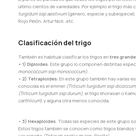
último cientos de variedades. Por ejemplo el trigo más 
turgidum ssp aestivum
(género, especie y subespecie). 
Rojo Pelón, Artur Nick…etc.
Clasificación del trigo
También es habitual clasificar los trigos en
tres grande
• 1) Diploides
: Este grupo lo componen distintas espec
monococcum ssp monococcum).
•
2) Tetraploides:
En este grupo también hay varias esp
conocida es el emmer
(Triticum turgidum ssp dicoccu
(Triticum turgidum ssp durum)
, el trigo khorasan o Kam
carthlicum
) y alguna otra menos conocida.
•
3) Hexaploides
: Todas las especies de este grupo so
Estos trigos también se conocen como trigos blandos 
y la espelta
(Triticum aestivum ssp. Spelta).