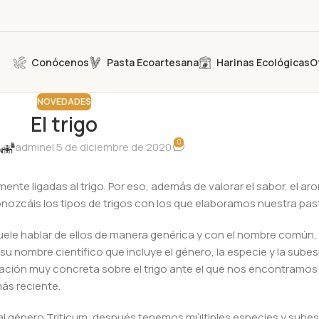
Conócenos
Pasta Ecoartesana
Harinas Ecológicas
O
NOVEDADES
El trigo
0
admin
el 5 de diciembre de 2020
nte ligadas al trigo. Por eso, además de valorar el sabor, el aro
ozcáis los tipos de trigos con los que elaboramos nuestra past
 suele hablar de ellos de manera genérica y con el nombre común, 
su nombre científico que incluye el género, la especie y la sube
rmación muy concreta sobre el trigo ante el que nos encontramo
más reciente.
 al género Triticum, después tenemos múltiples especies y subes