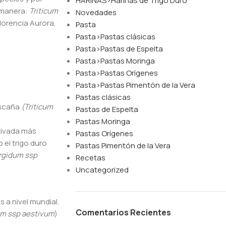
HARINAS>Harinas de Trigo Duro
e manera:
Triticum
Novedades
lorencia Aurora,
Pasta
Pasta>Pastas clásicas
Pasta>Pastas de Espelta
Pasta>Pastas Moringa
Pasta>Pastas Orígenes
Pasta>Pastas Pimentón de la Vera
Pastas clásicas
escaña
(Triticum
Pastas de Espelta
Pastas Moringa
ltivada más
Pastas Orígenes
 el trigo duro
Pastas Pimentón de la Vera
urgidum ssp
Recetas
Uncategorized
 a nivel mundial.
Comentarios Recientes
um ssp aestivum
)