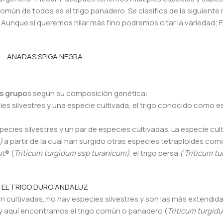
común de todos es el trigo panadero. Se clasifica de la siguient
Aunque si queremos hilar más fino podremos citar la variedad; F
AÑADAS SPIGA NEGRA
s grupo
s según su composición genética:
ies silvestres y una especie cultivada, el trigo conocido como 
ecies silvestres y un par de especies cultivadas. La especie cu
m)
a partir de la cual han surgido otras especies tetraploides como
ut® (
Triticum turgidum ssp turanicum)
, el trigo persa
( Triticum t
EL TRIGO DURO ANDALUZ
n cultivadas, no hay especies silvestres y son las más extendidas
y aquí encontramos el trigo común o panadero (
Triticum turgid