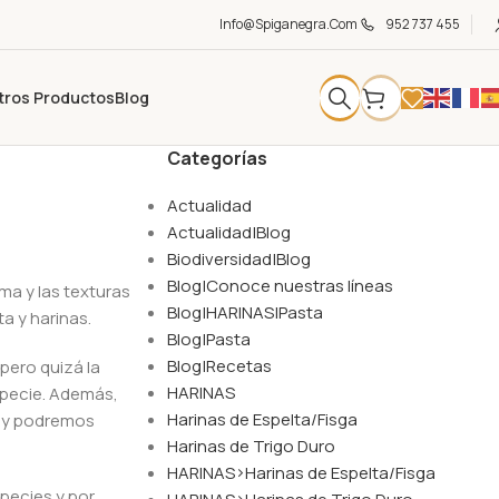
Info@spiganegra.com
952 737 455
tros Productos
Blog
Categorías
Actualidad
Actualidad|Blog
Biodiversidad|Blog
Blog|Conoce nuestras líneas
ma y las texturas
Blog|HARINAS|Pasta
a y harinas.
Blog|Pasta
Blog|Recetas
pero quizá la
HARINAS
specie. Además,
Harinas de Espelta/Fisga
s y podremos
Harinas de Trigo Duro
HARINAS>Harinas de Espelta/Fisga
pecies y por