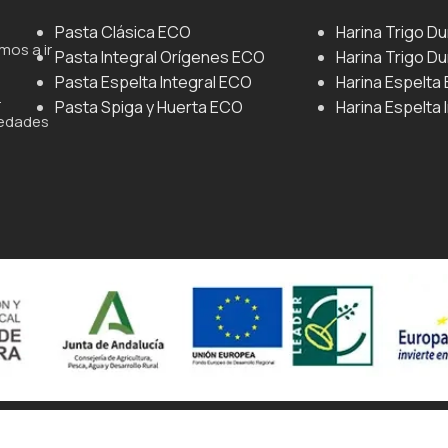
Pasta Clásica ECO
Harina Trigo D
mos a ir
Pasta Integral Orígenes ECO
Harina Trigo Du
Pasta Espelta Integral ECO
Harina Espelta
.
Pasta Spiga y Huerta ECO
Harina Espelta 
iedades
ágina web Mediante Comunicación.
Personalizar Cookies
Política D