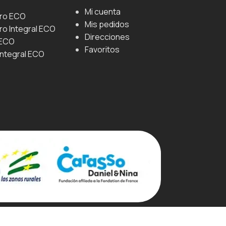
Mi cuenta
uro ECO
Mis pedidos
ro Integral ECO
Direcciones
 ECO
Favoritos
Integral ECO
e Cookies
Política De Privacidad
Aviso Legal