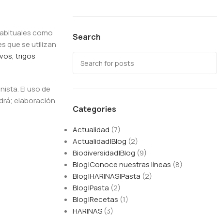
 habituales como
Search
s que se utilizan
vos, trigos
nista. El uso de
ndrá; elaboración
Categories
Actualidad
(7)
Actualidad|Blog
(2)
Biodiversidad|Blog
(9)
Blog|Conoce nuestras líneas
(8)
Blog|HARINAS|Pasta
(2)
Blog|Pasta
(2)
Blog|Recetas
(1)
HARINAS
(3)