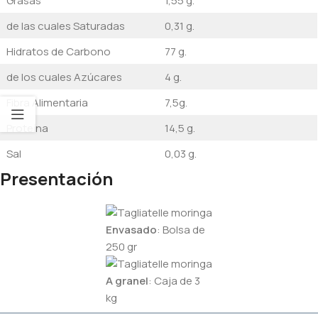
Grasas
1,55 g.
de las cuales Saturadas
0,31 g.
Hidratos de Carbono
77 g.
de los cuales Azúcares
4 g.
Fibra Alimentaria
7,5g.
Proteína
14,5 g.
Sal
0,03 g.
Presentación
Envasado
: Bolsa de
250 gr
A granel
: Caja de 3
kg