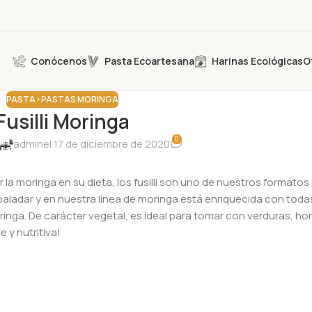
Conócenos
Pasta Ecoartesana
Harinas Ecológicas
O
PASTA>PASTAS MORINGA
Fusilli Moringa
0
admin
el 17 de diciembre de 2020
r la moringa en su dieta, los fusilli son uno de nuestros format
l paladar y en nuestra línea de moringa está enriquecida con toda
oringa. De carácter vegetal, es ideal para tomar con verduras, ho
 y nutritiva!