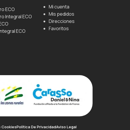
Mi cuenta
uro ECO
Mis pedidos
ro Integral ECO
Direcciones
 ECO
Favoritos
Integral ECO
e Cookies
Política De Privacidad
Aviso Legal