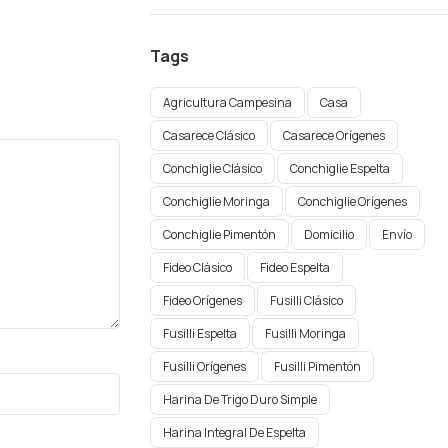
Tags
Agricultura Campesina
Casa
Casarece Clásico
Casarece Orígenes
Conchiglie Clásico
Conchiglie Espelta
Conchiglie Moringa
Conchiglie Orígenes​
Conchiglie Pimentón
Domicilio
Envío
Fideo Clásico
Fideo Espelta
Fideo Orígenes
Fusilli Clásico
Fusilli Espelta
Fusilli Moringa
Fusilli Orígenes​
Fusilli Pimentón
Harina De Trigo Duro Simple
Harina Integral De Espelta