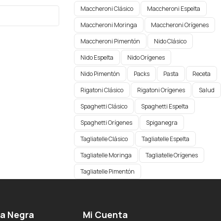
Maccheroni Clásico
Maccheroni Espelta
Maccheroni Moringa
Maccheroni Orígenes​
Maccheroni Pimentón
Nido Clásico
Nido Espelta
Nido Orígenes
Nido Pimentón
Packs
Pasta
Receta
Rigatoni Clásico
Rigatoni Orígenes
Salud
Spaghetti Clásico
Spaghetti Espelta
Spaghetti Orígenes​
Spiganegra
Tagliatelle Clásico
Tagliatelle Espelta
Tagliatelle Moringa
Tagliatelle Orígenes
Tagliatelle Pimentón
ga Negra
Mi Cuenta