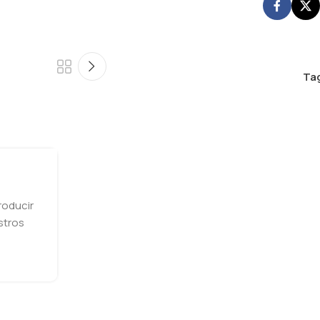
Tag
roducir
estros