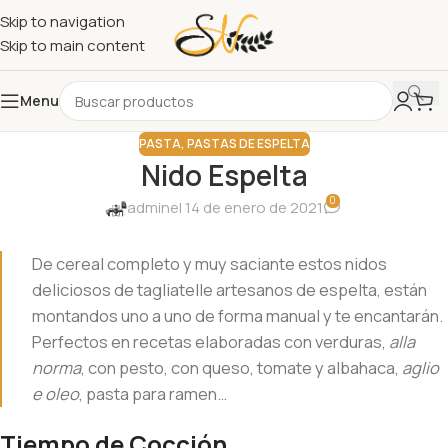
Skip to navigation
Skip to main content
Menu
PASTA
,
PASTAS DE ESPELTA
Nido Espelta
0
admin
el 14 de enero de 2021
De cereal completo y muy saciante estos nidos
deliciosos de tagliatelle artesanos de espelta, están
montandos uno a uno de forma manual y te encantarán.
Perfectos en recetas elaboradas con verduras,
alla
norma
, con pesto, con queso, tomate y albahaca,
aglio
e oleo
, pasta para ramen…
Tiempo de Cocción