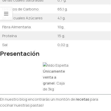
de las cuales Saturadas
0,7 g.
Hidratos de Carbono
65,1 g.
de los cuales Azúcares
4,1 g.
Fibra Alimentaria
10g.
Proteína
15 g.
Sal
0,02 g.
Presentación
Únicamente
venta a
granel
: Caja
de 3kg
En nuestro blog encontrarás un montón de
recetas
para
cocinar nuestras pastas!