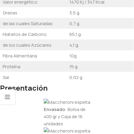
Valor energético
1470 Kj / 347 Kcal
Grasas
3,5 g.
de las cuales Saturadas
0,7 g.
Hidratos de Carbono
65,1 g.
de los cuales Azúcares
4,1 g.
Fibra Alimentaria
10g.
Proteína
15 g.
Sal
0,02 g.
Presentación
Envasado
: Bolsa de
400 gr y Caja de 16
unidades