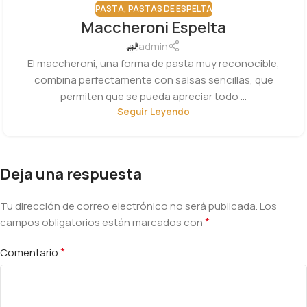
PASTA
,
PASTAS DE ESPELTA
Maccheroni Espelta
admin
El maccheroni, una forma de pasta muy reconocible,
combina perfectamente con salsas sencillas, que
permiten que se pueda apreciar todo ...
Seguir Leyendo
Deja una respuesta
Tu dirección de correo electrónico no será publicada.
Alternative:
Los
*
campos obligatorios están marcados con
*
Comentario