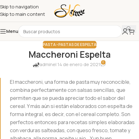
Skip to navigation
Skip to main content
Menu
PASTA>PASTAS DE ESPELTA
Maccheroni Espelta
0
admin
el 14 de enero de 2021
El maccheroni, una forma de pasta muy reconocible,
combina perfectamente con salsas sencillas, que
permiten que se pueda apreciar todo el sabor del
cereal. Y más aún si están elaborados con espelta de
forma integral, es decir, con el cereal completo. Son
perfectos entonces para recetas simples elaboradas
con verduras salteadas, con queso fresco, tomate y
albahaca, alla norma, aceite y ajo… Y un buen