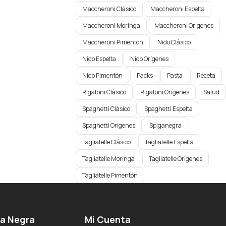
Maccheroni Clásico
Maccheroni Espelta
Maccheroni Moringa
Maccheroni Orígenes​
Maccheroni Pimentón
Nido Clásico
Nido Espelta
Nido Orígenes
Nido Pimentón
Packs
Pasta
Receta
Rigatoni Clásico
Rigatoni Orígenes
Salud
Spaghetti Clásico
Spaghetti Espelta
Spaghetti Orígenes​
Spiganegra
Tagliatelle Clásico
Tagliatelle Espelta
Tagliatelle Moringa
Tagliatelle Orígenes
Tagliatelle Pimentón
ga Negra
Mi Cuenta