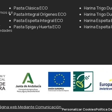
Pasta Clásica ECO
Harina Trigo D
mos a ir
Pasta Integral Orígenes ECO
Harina Trigo Du
Pasta Espelta Integral ECO
Harina Espelta
.
Pasta Spiga y Huerta ECO
Harina Espelta 
iedades
ágina web Mediante Comunicación.
Personalizar Cookies
Política D