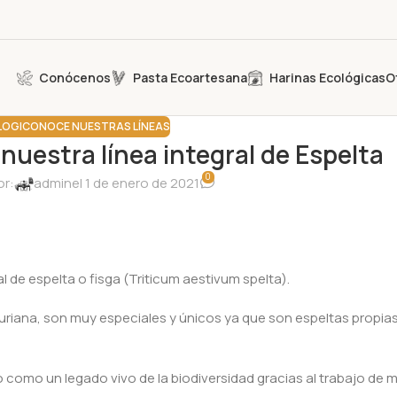
Conócenos
Pasta Ecoartesana
Harinas Ecológicas
O
LOG|CONOCE NUESTRAS LÍNEAS
uestra línea integral de Espelta
0
or:
admin
el 1 de enero de 2021
l de espelta o fisga (Triticum aestivum spelta).
uriana, son muy especiales y únicos ya que son espeltas propias
ido como un legado vivo de la biodiversidad gracias al trabajo d