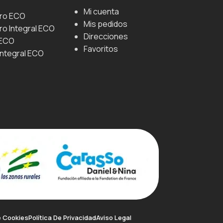
Mi cuenta
uro ECO
Mis pedidos
ro Integral ECO
Direcciones
 ECO
Favoritos
Integral ECO
e Cookies
Política De Privacidad
Aviso Legal