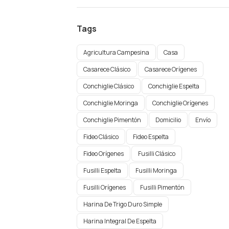
Tags
Agricultura Campesina
Casa
Casarece Clásico
Casarece Orígenes
Conchiglie Clásico
Conchiglie Espelta
Conchiglie Moringa
Conchiglie Orígenes​
Conchiglie Pimentón
Domicilio
Envío
Fideo Clásico
Fideo Espelta
Fideo Orígenes
Fusilli Clásico
Fusilli Espelta
Fusilli Moringa
Fusilli Orígenes​
Fusilli Pimentón
Harina De Trigo Duro Simple
Harina Integral De Espelta