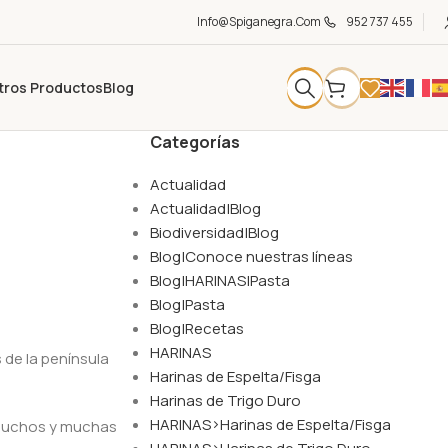
Info@spiganegra.com
952 737 455
tros Productos
Blog
Categorías
Actualidad
Actualidad|Blog
Biodiversidad|Blog
Blog|Conoce nuestras líneas
Blog|HARINAS|Pasta
Blog|Pasta
Blog|Recetas
HARINAS
 de la península
Harinas de Espelta/Fisga
Harinas de Trigo Duro
HARINAS>Harinas de Espelta/Fisga
e muchos y muchas