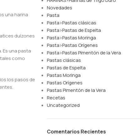
HARINAS>Harinas de Trigo Duro
Novedades
os una harina
Pasta
Pasta>Pastas clásicas
Pasta>Pastas de Espelta
matices dulzones
Pasta>Pastas Moringa
Pasta>Pastas Orígenes
. Es una pasta
Pasta>Pastas Pimentón de la Vera
entales como
Pastas clásicas
Pastas de Espelta
Pastas Moringa
dos los pasos de
Pastas Orígenes
entes.
Pastas Pimentón de la Vera
Recetas
Uncategorized
Comentarios Recientes