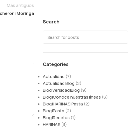
Más antiguos
cheroni Moringa
Search
Categories
Actualidad
(7)
Actualidad|Blog
(2)
Biodiversidad|Blog
(9)
Blog|Conoce nuestras líneas
(8)
Blog|HARINAS|Pasta
(2)
Blog|Pasta
(2)
Blog|Recetas
(1)
HARINAS
(3)