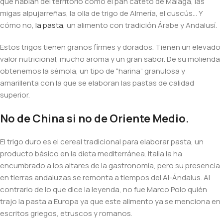
que hablan del territorio como el pan cateto de Málaga, las
migas alpujarreñas, la olla de trigo de Almería, el cuscús… Y
cómo no,
la pasta
, un alimento con tradición Árabe y Andalusí.
Estos trigos tienen granos firmes y dorados. Tienen un elevado
valor nutricional, mucho aroma y un gran sabor. De su molienda
obtenemos la sémola, un tipo de “harina” granulosa y
amarillenta con la que se elaboran las pastas de calidad
superior.
No de China si no de Oriente Medio.
El trigo duro es el cereal tradicional para elaborar pasta, un
producto básico en la dieta mediterránea. Italia la ha
encumbrado a los altares de la gastronomía, pero su presencia
en tierras andaluzas se remonta a tiempos del Al-Ándalus. Al
contrario de lo que dice la leyenda, no fue Marco Polo quién
trajo la pasta a Europa ya que este alimento ya se menciona en
escritos griegos, etruscos y romanos.