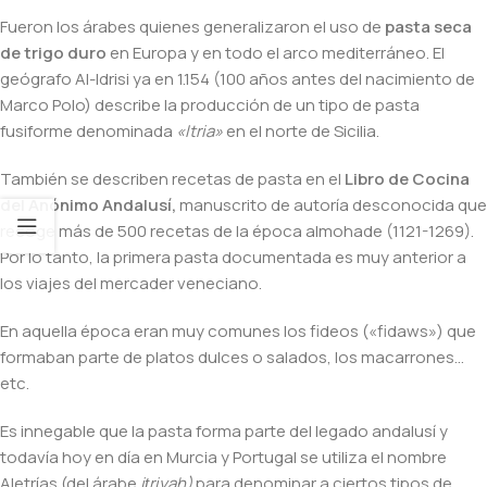
Fueron los árabes quienes generalizaron el uso de
pasta seca
de trigo duro
en Europa y en todo el arco mediterráneo. El
geógrafo Al-Idrisi ya en 1.154 (100 años antes del nacimiento de
Marco Polo) describe la producción de un tipo de pasta
fusiforme denominada
«Itria»
en el norte de Sicilia.
También se describen recetas de pasta en el
Libro de Cocina
del Anónimo Andalusí,
manuscrito de autoría desconocida que
recoge más de 500 recetas de la época almohade (1121-1269).
Por lo tanto, la primera pasta documentada es muy anterior a
los viajes del mercader veneciano.
En aquella época eran muy comunes los fideos («fidaws») que
formaban parte de platos dulces o salados, los macarrones…
etc.
Es innegable que la pasta forma parte del legado andalusí y
todavía hoy en día en Murcia y Portugal se utiliza el nombre
Aletrías (del árabe
iṭriyah)
para denominar a ciertos tipos de