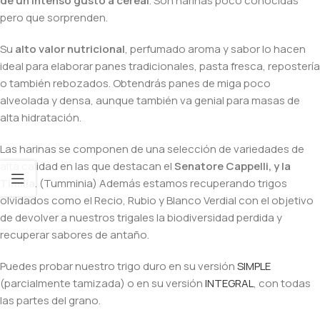
de un intenso gusto a cereal
. Son harinas poco conocidas
pero que sorprenden.
Su
alto valor nutricional
, perfumado aroma y sabor lo hacen
ideal para elaborar panes tradicionales, pasta fresca, repostería
o también rebozados. Obtendrás panes de miga poco
alveolada y densa, aunque también va genial para masas de
alta hidratación.
Las harinas se componen de una selección de variedades de
alta calidad en las que destacan el
Senatore Cappelli, y la
Timilia
. (Tumminia) Además estamos recuperando trigos
olvidados como el Recio, Rubio y Blanco Verdial con el objetivo
de devolver a nuestros trigales la biodiversidad perdida y
recuperar sabores de antaño.
Puedes probar nuestro trigo duro en su versión
SIMPLE
(parcialmente tamizada) o en su versión
INTEGRAL
, con todas
las partes del grano.