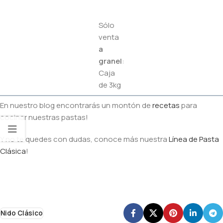
Sólo
venta
a
granel
:
Caja
de 3kg
En nuestro blog encontrarás un montón de
recetas
para
cocinar nuestras pastas!
Y no te quedes con dudas, conoce más nuestra
Línea de Pasta
Clásica
!
Nido Clásico