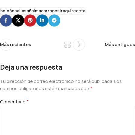
boloñesa|lasaña|macarrones|ragú|receta
Más recientes
Más antiguos
Deja una respuesta
Tu dirección de correo electrónico no será publicada.
Alternative:
Los
*
campos obligatorios están marcados con
*
Comentario