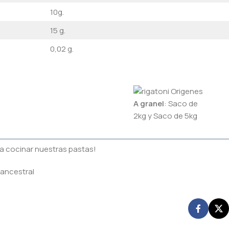
10g.
15 g.
0,02 g.
A granel
: Saco de
2kg y Saco de 5kg
a cocinar nuestras pastas!
 ancestral