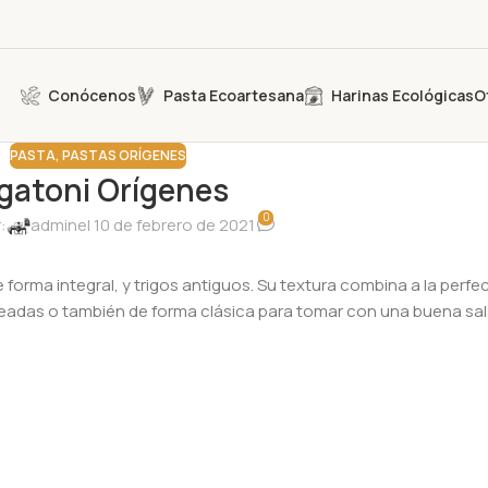
Conócenos
Pasta Ecoartesana
Harinas Ecológicas
O
PASTA
,
PASTAS ORÍGENES
gatoni Orígenes
0
:
admin
el 10 de febrero de 2021
forma integral, y trigos antiguos. Su textura combina a la perfe
lteadas o también de forma clásica para tomar con una buena sa