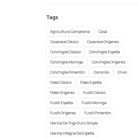
Tags
Agricultura Campesina
Casa
Casarece Clásico
Casarece Orígenes
Conchiglie Clásico
Conchiglie Espelta
Conchiglie Moringa
Conchiglie Orígenes​
Conchiglie Pimentón
Domicilio
Envío
Fideo Clásico
Fideo Espelta
Fideo Orígenes
Fusilli Clásico
Fusilli Espelta
Fusilli Moringa
Fusilli Orígenes​
Fusilli Pimentón
Harina De Trigo Duro Simple
Harina Integral De Espelta