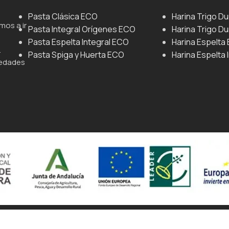
Pasta Clásica ECO
Harina Trigo D
mos a ir
Pasta Integral Orígenes ECO
Harina Trigo Du
Pasta Espelta Integral ECO
Harina Espelta
.
Pasta Spiga y Huerta ECO
Harina Espelta 
iedades
ágina web Mediante Comunicación.
Personalizar Cookies
Política D