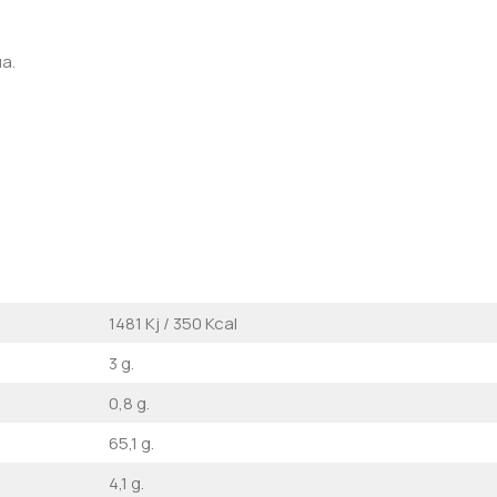
ua.
1481 Kj / 350 Kcal
3 g.
0,8 g.
65,1 g.
4,1 g.