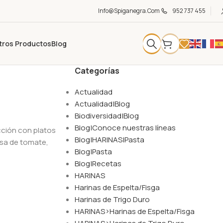
Info@spiganegra.com
952 737 455
tros Productos
Blog
Categorías
Actualidad
Actualidad|Blog
Biodiversidad|Blog
Blog|Conoce nuestras líneas
cción con platos
Blog|HARINAS|Pasta
lsa de tomate,
Blog|Pasta
Blog|Recetas
HARINAS
Harinas de Espelta/Fisga
Harinas de Trigo Duro
HARINAS>Harinas de Espelta/Fisga