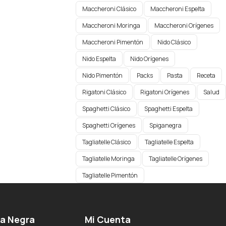
Maccheroni Clásico
Maccheroni Espelta
Maccheroni Moringa
Maccheroni Orígenes​
Maccheroni Pimentón
Nido Clásico
Nido Espelta
Nido Orígenes
Nido Pimentón
Packs
Pasta
Receta
Rigatoni Clásico
Rigatoni Orígenes
Salud
Spaghetti Clásico
Spaghetti Espelta
Spaghetti Orígenes​
Spiganegra
Tagliatelle Clásico
Tagliatelle Espelta
Tagliatelle Moringa
Tagliatelle Orígenes
Tagliatelle Pimentón
ga Negra
Mi Cuenta