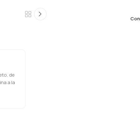
Conc
eto, de
ina a la