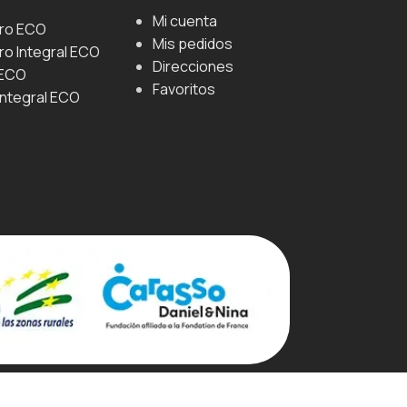
Mi cuenta
uro ECO
Mis pedidos
ro Integral ECO
Direcciones
 ECO
Favoritos
Integral ECO
e Cookies
Política De Privacidad
Aviso Legal