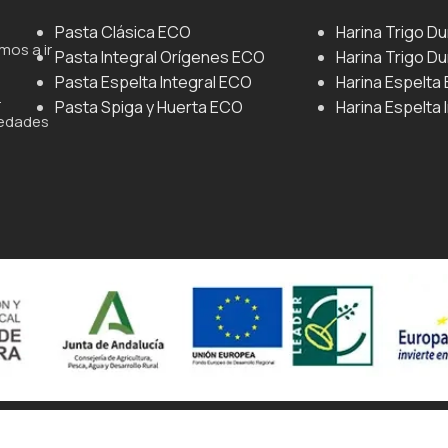
Pasta Clásica ECO
Harina Trigo D
mos a ir
Pasta Integral Orígenes ECO
Harina Trigo Du
Pasta Espelta Integral ECO
Harina Espelta
.
Pasta Spiga y Huerta ECO
Harina Espelta 
iedades
ágina web Mediante Comunicación.
Personalizar Cookies
Política D