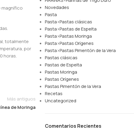
HARINAS>Harinas de Trigo Duro
Novedades
e magnífico
Pasta
Pasta>Pastas clásicas
das.
Pasta>Pastas de Espelta
Pasta>Pastas Moringa
al, totalmente
Pasta>Pastas Orígenes
emperatura, por
Pasta>Pastas Pimentón de la Vera
0 horas.
Pastas clásicas
Pastas de Espelta
Pastas Moringa
Pastas Orígenes
Pastas Pimentón de la Vera
Recetas
Más antiguos
Uncategorized
línea de Moringa
Comentarios Recientes