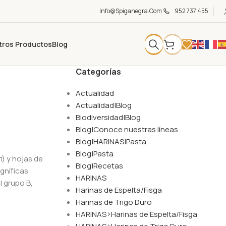
Info@spiganegra.com
952 737 455
tros Productos
Blog
Categorías
Actualidad
Actualidad|Blog
Biodiversidad|Blog
Blog|Conoce nuestras líneas
Blog|HARINAS|Pasta
Blog|Pasta
m
) y hojas de
Blog|Recetas
gníficas
HARINAS
l grupo B,
Harinas de Espelta/Fisga
Harinas de Trigo Duro
HARINAS>Harinas de Espelta/Fisga