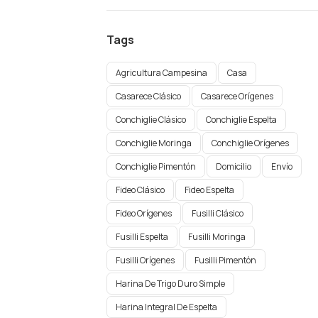
Tags
Agricultura Campesina
Casa
Casarece Clásico
Casarece Orígenes
Conchiglie Clásico
Conchiglie Espelta
Conchiglie Moringa
Conchiglie Orígenes​
Conchiglie Pimentón
Domicilio
Envío
Fideo Clásico
Fideo Espelta
Fideo Orígenes
Fusilli Clásico
Fusilli Espelta
Fusilli Moringa
Fusilli Orígenes​
Fusilli Pimentón
Harina De Trigo Duro Simple
Harina Integral De Espelta