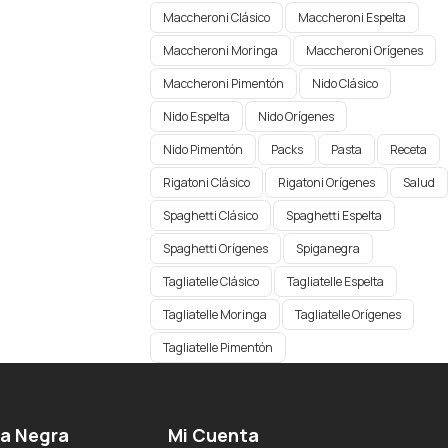
Maccheroni Clásico
Maccheroni Espelta
Maccheroni Moringa
Maccheroni Orígenes​
Maccheroni Pimentón
Nido Clásico
Nido Espelta
Nido Orígenes
Nido Pimentón
Packs
Pasta
Receta
Rigatoni Clásico
Rigatoni Orígenes
Salud
Spaghetti Clásico
Spaghetti Espelta
Spaghetti Orígenes​
Spiganegra
Tagliatelle Clásico
Tagliatelle Espelta
Tagliatelle Moringa
Tagliatelle Orígenes
Tagliatelle Pimentón
ga Negra
Mi Cuenta