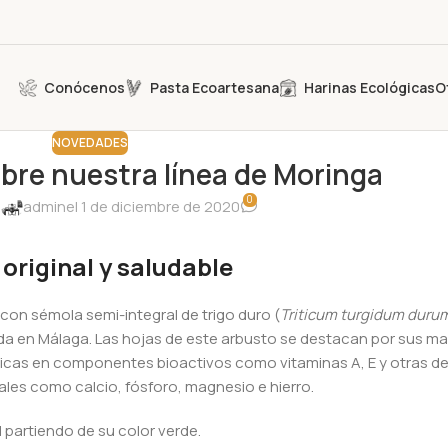
Conócenos
Pasta Ecoartesana
Harinas Ecológicas
O
NOVEDADES
re nuestra línea de Moringa
0
:
admin
el 1 de diciembre de 2020
original y saludable
con sémola semi-integral de trigo duro (
Triticum turgidum duru
ada en Málaga. Las hojas de este arbusto se destacan por sus ma
 ricas en componentes bioactivos como vitaminas A, E y otras de
les como calcio, fósforo, magnesio e hierro.
partiendo de su color verde.