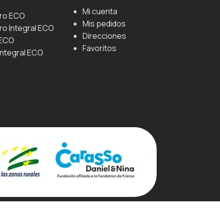
Mi cuenta
uro ECO
Mis pedidos
ro Integral ECO
Direcciones
 ECO
Favoritos
Integral ECO
e Cookies
Política De Privacidad
Aviso Legal