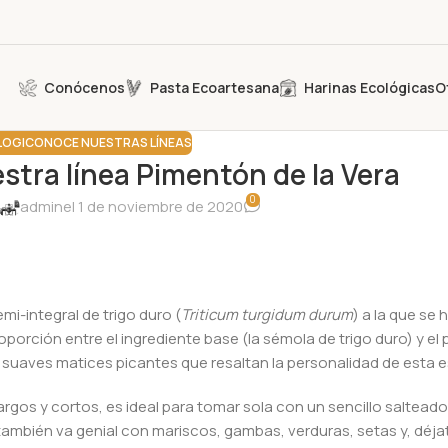
Conócenos
Pasta Ecoartesana
Harinas Ecológicas
O
LOG|CONOCE NUESTRAS LÍNEAS
tra línea Pimentón de la Vera
0
admin
el 1 de noviembre de 2020
i-integral de trigo duro (
Triticum turgidum durum
) a la que se
orción entre el ingrediente base (la sémola de trigo duro) y el
suaves matices picantes que resaltan la personalidad de esta e
argos y cortos, es ideal para tomar sola con un sencillo saltead
 también va genial con mariscos, gambas, verduras, setas y, déj