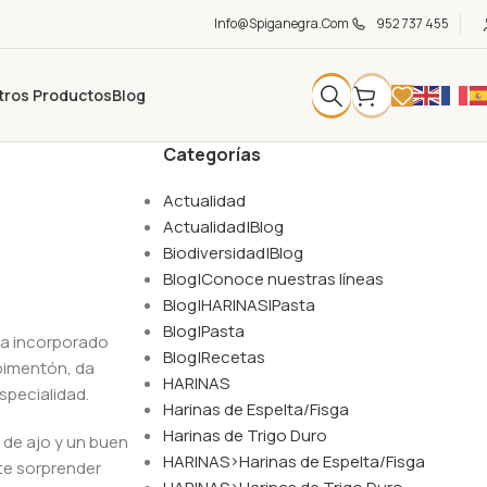
Info@spiganegra.com
952 737 455
tros Productos
Blog
Categorías
Actualidad
Actualidad|Blog
Biodiversidad|Blog
Blog|Conoce nuestras líneas
Blog|HARINAS|Pasta
Blog|Pasta
 ha incorporado
Blog|Recetas
 pimentón, da
HARINAS
specialidad.
Harinas de Espelta/Fisga
Harinas de Trigo Duro
o de ajo y un buen
HARINAS>Harinas de Espelta/Fisga
ate sorprender