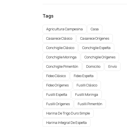
Tags
Agricultura Campesina
Casa
Casarece Clásico
Casarece Orígenes
Conchiglie Clásico
Conchiglie Espelta
Conchiglie Moringa
Conchiglie Orígenes​
Conchiglie Pimentón
Domicilio
Envío
Fideo Clásico
Fideo Espelta
Fideo Orígenes
Fusilli Clásico
Fusilli Espelta
Fusilli Moringa
Fusilli Orígenes​
Fusilli Pimentón
Harina De Trigo Duro Simple
Harina Integral De Espelta