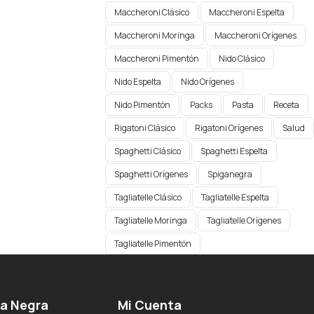
Maccheroni Clásico
Maccheroni Espelta
Maccheroni Moringa
Maccheroni Orígenes​
Maccheroni Pimentón
Nido Clásico
Nido Espelta
Nido Orígenes
Nido Pimentón
Packs
Pasta
Receta
Rigatoni Clásico
Rigatoni Orígenes
Salud
Spaghetti Clásico
Spaghetti Espelta
Spaghetti Orígenes​
Spiganegra
Tagliatelle Clásico
Tagliatelle Espelta
Tagliatelle Moringa
Tagliatelle Orígenes
Tagliatelle Pimentón
ga Negra
Mi Cuenta