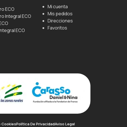
Mi cuenta
uro ECO
Mis pedidos
ro Integral ECO
Direcciones
 ECO
Favoritos
Integral ECO
e Cookies
Política De Privacidad
Aviso Legal