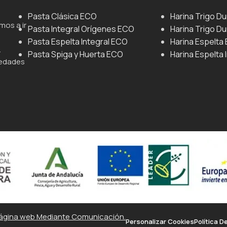
Pasta Clásica ECO
Harina Trigo D
mos a ir
Pasta Integral Orígenes ECO
Harina Trigo Du
Pasta Espelta Integral ECO
Harina Espelta
.
Pasta Spiga y Huerta ECO
Harina Espelta 
iedades
ágina web Mediante Comunicación.
Personalizar Cookies
Política D