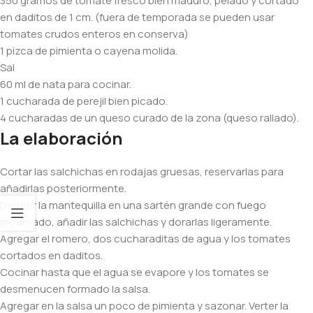
350 gramos de tomate fresco bien maduro, pelado y cortado
en daditos de 1 cm. (fuera de temporada se pueden usar
tomates crudos enteros en conserva)
1 pizca de pimienta o cayena molida.
Sal
60 ml de nata para cocinar.
1 cucharada de perejil bien picado.
4 cucharadas de un queso curado de la zona (queso rallado).
La elaboración
Cortar las salchichas en rodajas gruesas, reservarlas para
añadirlas posteriormente.
Derretir la mantequilla en una sartén grande con fuego
moderado, añadir las salchichas y dorarlas ligeramente.
Agregar el romero, dos cucharaditas de agua y los tomates
cortados en daditos.
Cocinar hasta que el agua se evapore y los tomates se
desmenucen formado la salsa.
Agregar en la salsa un poco de pimienta y sazonar. Verter la