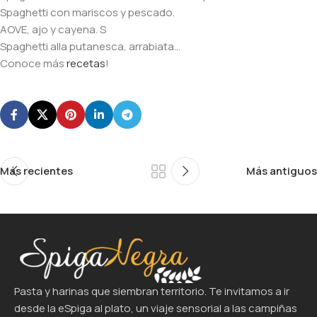
Spaghetti con mariscos y pescado.
AOVE, ajo y cayena. S
Spaghetti alla putanesca, arrabiata…
Conoce más
recetas
!
Más recientes
Más antiguos
Pasta y harinas que siembran territorio. Te invitamos a ir
desde la eSpiga al plato, un viaje sensorial a las campiñas