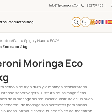
Info@spiganegra.com
952 737 455
tros Productos
Blog
oductos
/
Pasta Spiga y Huerta ECO
/
 Eco saco 2 kg
roni Moringa Eco
kg
tra sémola de trigo duro y la moringa deshidratada
intenso sabor vegetal. Disfruta de las magníficas
ales de la moringa sin renunciar al disfrute de un buen
 maccheroni de moringa son perfectos para salsas
e puedan introducir por el hueco típico del macarrón.