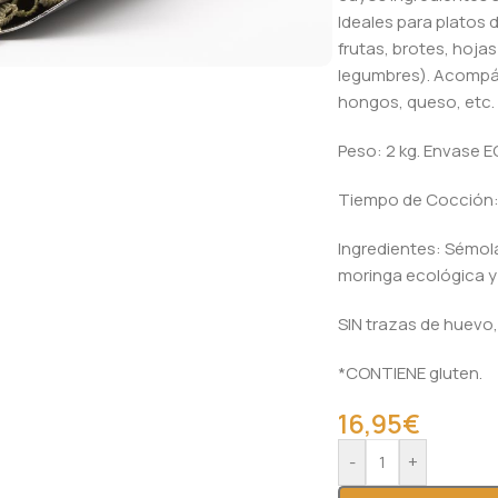
Ideales para platos 
frutas, brotes, hoja
legumbres). Acompá
hongos, queso, etc.
Peso: 2 kg. Envase EC
Tiempo de Cocción:
Ingredientes: Sémola
moringa ecológica y 
SIN trazas de huevo,
*CONTIENE gluten.
16,95
€
Alternative:
-
+