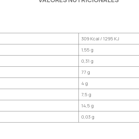
309 Kcal / 1295 KJ
1,55 g
0,31 g
77 g
4 g
7,5 g
14,5 g
0,03 g