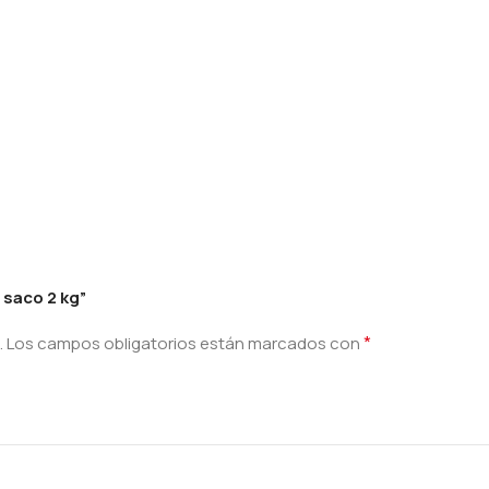
 saco 2 kg”
*
.
Los campos obligatorios están marcados con