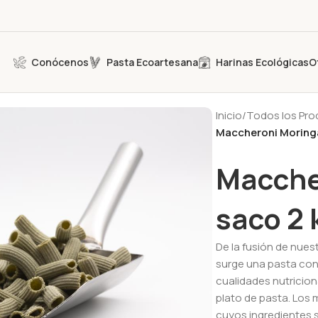
Conócenos
Pasta Ecoartesana
Harinas Ecológicas
O
Inicio
/
Todos los Pr
Maccheroni Moringa
Macche
saco 2 
De la fusión de nues
surge una pasta con 
cualidades nutricion
plato de pasta. Los
cuyos ingredientes s