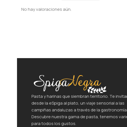
No hay valoraciones aún.
Pasta y harinas que siembran territorio. Te invita
desde la eSpiga al plato, un viaje sensorial a las
campiñas andaluzas a través de la gastronomía
Descubre nuestra gama de pasta, tenemos var
para todos los gustos.