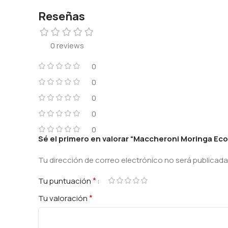
Reseñas
0 reviews
0
0
0
0
0
Sé el primero en valorar “Maccheroni Moringa Eco
Tu dirección de correo electrónico no será publicada
Alternative:
*
Tu puntuación
*
Tu valoración