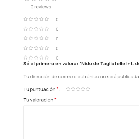
0 reviews
0
0
0
0
0
Sé el primero en valorar “Nido de Tagliatelle Int. d
Tu dirección de correo electrónico no será publicada
Alternative:
*
Tu puntuación
*
Tu valoración