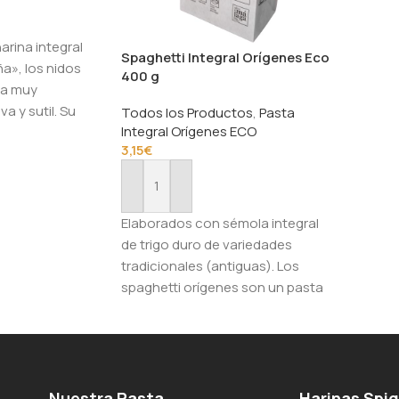
arina integral
Spaghetti Integral Orígenes Eco
a», los nidos
400 g
ga muy
a y sutil. Su
Todos los Productos
,
Pasta
Integral Orígenes ECO
3,15
€
Añadir Al Carrito
Elaborados con sémola integral
de trigo duro de variedades
tradicionales (antiguas). Los
spaghetti orígenes son un pasta
larga completa y
Nuestra Pasta
Harinas Spi