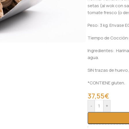
setas (al wok con s
tomate fresco (o de
Peso: 3 kg. Envase EC
Tiempo de Cocción:
Ingredientes: Harina
agua.
SIN trazas de huevo,
*CONTIENE gluten.
37,55
€
Alternative:
-
+