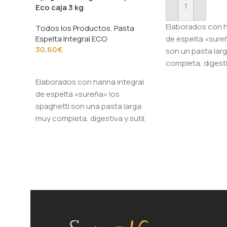
Eco caja 3 kg
Añadir Al Carrito
Elaborados con h
Todos los Productos
,
Pasta
Espelta Integral ECO
de espelta «sureñ
30,60
€
son un pasta lar
completa, digestiv
Añadir Al Carrito
sabor
Elaborados con harina integral
de espelta «sureña» los
spaghetti son una pasta larga
muy completa, digestiva y sutil.
Su sabor