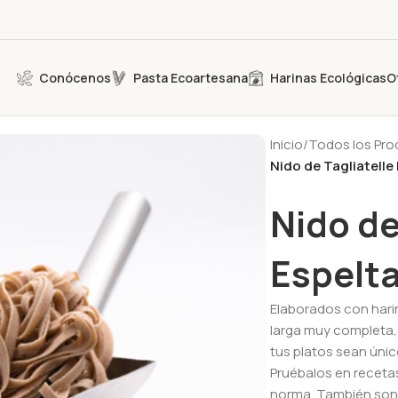
Conócenos
Pasta Ecoartesana
Harinas Ecológicas
O
Inicio
/
Todos los Pr
Nido de Tagliatelle 
Nido de
Espelta
Elaborados con harin
larga muy completa, 
tus platos sean únic
Pruébalos en recetas
norma. También son 