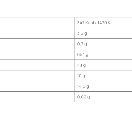
347 Kcal / 1470 KJ
3,5 g
0,7 g
65,1 g
4,1 g
10 g
14,5 g
0,02 g