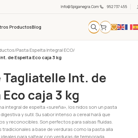
Info@spiganegra.com
952 737 455
tros Productos
Blog
oductos
/
Pasta Espelta Integral ECO
/
Int. de Espelta Eco caja 3 kg
 Tagliatelle Int. de
 Eco caja 3 kg
a integral de espelta «sureña», los nidos son un pasta
digestiva y sutil. Su sabor intenso a cereal hará que
os y reconocibles. Son perfectos para salsas fluidas.
 tradicionales a base de verduras como la pasta alla
ideales para saltear con verduras de temporada,