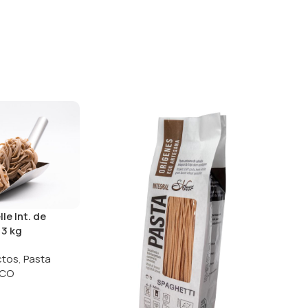
le Int. de
 3 kg
ctos
,
Pasta
ECO